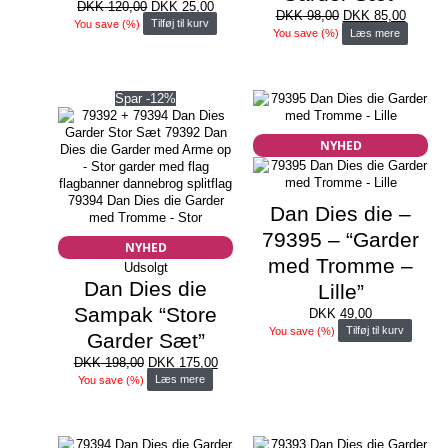
Den
Den
DKK
120,00
DKK
25,00
Den
Den
DKK
98,00
DKK
85,00
oprindelige
aktuelle
You save
(
%)
Tilføj til kurv
oprindelige
aktuell
You save
(
%)
Læs mere
pris
pris
pris
pris
var:
er:
var:
er:
DKK 120,00.
DKK 25,00.
DKK 98,00.
DKK 85
Spar -12%
NYHED
Dan Dies die –
79395 – “Garder
NYHED
med Tromme –
Udsolgt
Dan Dies die
Lille”
Sampak “Store
DKK
49,00
You save
(
%)
Tilføj til kurv
Garder Sæt”
Den
Den
DKK
198,00
DKK
175,00
oprindelige
aktuelle
You save
(
%)
Læs mere
pris
pris
var:
er:
DKK 198,00.
DKK 175,00.