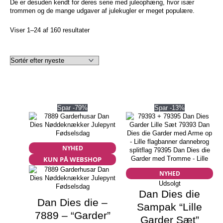
De er desuden kendt for deres serie med juleophæng, hvor især
trommen og de mange udgaver af julekugler er meget populære.
Sorteret
Viser 1–24 af 160 resultater
efter
seneste
Spar -79%
Spar -13%
NYHED
KUN PÅ WEBSHOP
NYHED
Udsolgt
Dan Dies die
Dan Dies die –
Sampak “Lille
7889 – “Garder”
Garder Sæt”