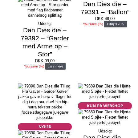
Dan Dies die –
79391 – “Ballon”
DKK
49,00
Udsolgt
You save
(
%)
Tilføj til kurv
Dan Dies die –
79392 – “Garder
med Arme op –
Stor”
DKK
99,00
You save
(
%)
Læs mere
KUN PÅ WEBSHOP
NYHED
Udsolgt
Dan Dies die –