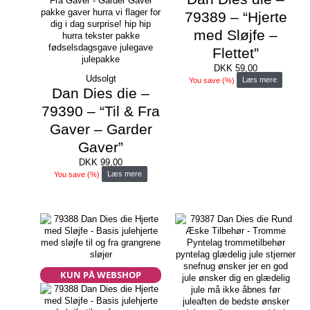
79389 – “Hjerte
med Sløjfe –
Flettet”
DKK
59,00
Udsolgt
You save
(
%)
Læs mere
Dan Dies die –
79390 – “Til & Fra
Gaver – Garder
Gaver”
DKK
99,00
You save
(
%)
Læs mere
KUN PÅ WEBSHOP