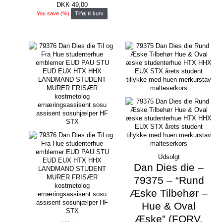
DKK
49,00
You save
(
%)
Tilføj til kurv
Udsolgt
Dan Dies die –
79375 – “Rund
Æske Tilbehør –
Hue & Oval
Æske” (FORV.