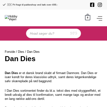
Gå
🇩🇰 Fri fragt til pakkeshop ved køb over 499,-
til
indholdet
0
Products
search
SØG
Forside
/
Dies
/ Dan Dies
Dan Dies
Dan Dies
er et dansk brand skabt af firmaet Danmore. Dan Dies er
især kendt for deres klassiske udtryk, samt deres letgenkendelige
sølv skæreplade på rød baggrund.
I Dan Dies sortimentet finder du bl.a. tekst dies med skyggeeffekt, et
bredt udvalg af dies til konfirmation, samt mange tags og æsker med
en lang række add-ons dertil.