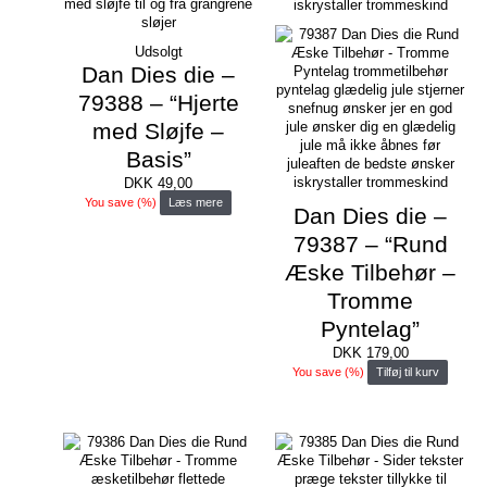
Udsolgt
Dan Dies die –
79388 – “Hjerte
med Sløjfe –
Basis”
DKK
49,00
You save
(
%)
Læs mere
Dan Dies die –
79387 – “Rund
Æske Tilbehør –
Tromme
Pyntelag”
DKK
179,00
You save
(
%)
Tilføj til kurv