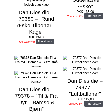
Æske”
Dan Dies die –
DKK
135,00
You save
(
%)
Tilføj til kurv
79380 – “Rund
Æske Tilbehør –
Kage”
DKK
139,00
You save
(
%)
Tilføj til kurv
Dan Dies die –
79377 –
Dan Dies die –
“Luftballoner”
79378 – “Til & Fra
DKK
119,00
Dyr – Bamse &
You save
(
%)
Tilføj til kurv
Bjørn”