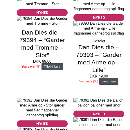
NYHED
NYHED
Dan Dies die –
79394 – “Garder
Udsolgt
Dan Dies die –
med Tromme –
79393 – “Garder
Stor”
med Arme op –
DKK
99,00
You save
(
%)
Tilføj til kurv
Lille”
DKK
49,00
You save
(
%)
Læs mere
NYHED
NYHED