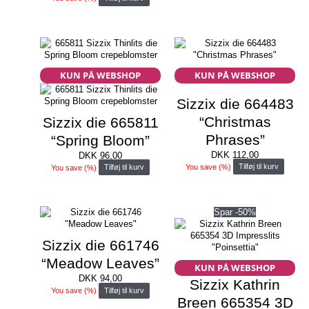
KUN PÅ WEBSHOP
KUN PÅ WEBSHOP
Sizzix die 664483
“Christmas
Sizzix die 665811
Phrases”
“Spring Bloom”
DKK
112,00
DKK
96,00
You save
(
%)
Tilføj til kurv
You save
(
%)
Tilføj til kurv
Spar -50%
Sizzix die 661746
“Meadow Leaves”
KUN PÅ WEBSHOP
DKK
94,00
Sizzix Kathrin
You save
(
%)
Tilføj til kurv
Breen 665354 3D