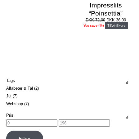
Impresslits
“Poinsettia”
Den
Den
DKK
72,00
DKK
36,00
oprindelige
aktuell
You save
(
%)
Tilføj til kurv
pris
pris
var:
er:
DKK 72,00.
DKK 36
Tags
Alfabeter & Tal
(2)
Jul
(7)
Webshop
(7)
Pris
Filtrer