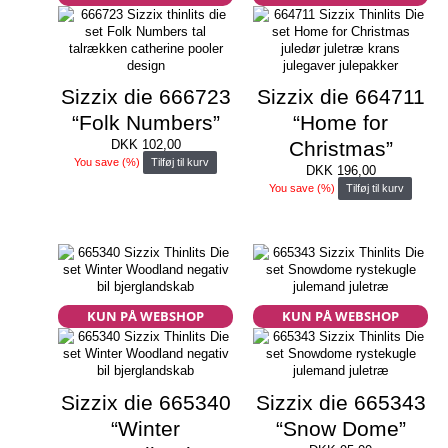
Sizzix die 666723
Sizzix die 664711
“Folk Numbers”
“Home for
DKK
102,00
Christmas”
You save
(
%)
Tilføj til kurv
DKK
196,00
You save
(
%)
Tilføj til kurv
KUN PÅ WEBSHOP
KUN PÅ WEBSHOP
Sizzix die 665340
Sizzix die 665343
“Winter
“Snow Dome”