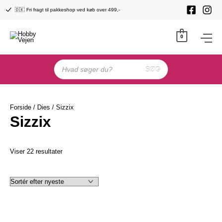
Gå
🇩🇰 Fri fragt til pakkeshop ved køb over 499,-
til
indholdet
0
Products
search
SØG
Forside
/
Dies
/ Sizzix
Sizzix
Sorteret
Viser 22 resultater
efter
seneste