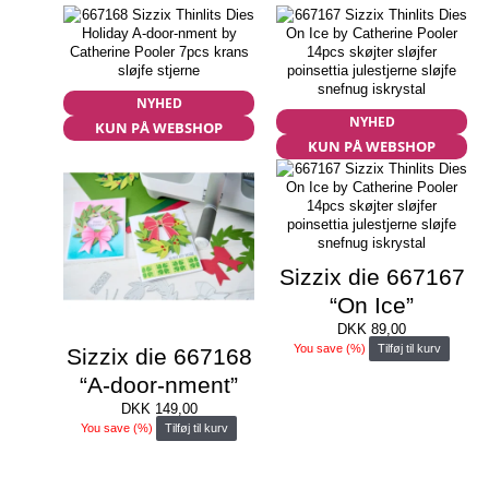
NYHED
NYHED
KUN PÅ WEBSHOP
KUN PÅ WEBSHOP
Sizzix die 667167
“On Ice”
DKK
89,00
You save
(
%)
Tilføj til kurv
Sizzix die 667168
“A-door-nment”
DKK
149,00
You save
(
%)
Tilføj til kurv