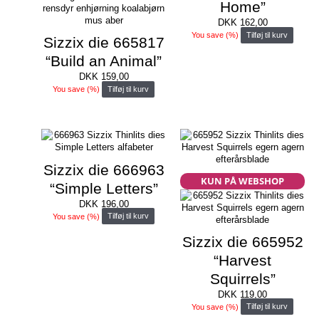
Home”
DKK
162,00
You save
(
%)
Tilføj til kurv
Sizzix die 665817
“Build an Animal”
DKK
159,00
You save
(
%)
Tilføj til kurv
Sizzix die 666963
KUN PÅ WEBSHOP
“Simple Letters”
DKK
196,00
You save
(
%)
Tilføj til kurv
Sizzix die 665952
“Harvest
Squirrels”
DKK
119,00
You save
(
%)
Tilføj til kurv