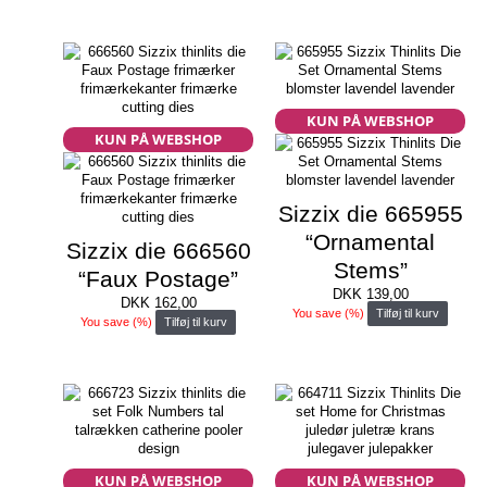
KUN PÅ WEBSHOP
KUN PÅ WEBSHOP
Sizzix die 665955
“Ornamental
Sizzix die 666560
Stems”
“Faux Postage”
DKK
139,00
DKK
162,00
You save
(
%)
Tilføj til kurv
You save
(
%)
Tilføj til kurv
KUN PÅ WEBSHOP
KUN PÅ WEBSHOP