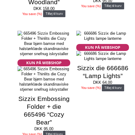
Woodland”
DKK
95,00
You save
(
%)
Tilføj til kurv
DKK
158,00
You save
(
%)
Tilføj til kurv
KUN PÅ WEBSHOP
KUN PÅ WEBSHOP
Sizzix die 666686
“Lamp Lights”
DKK
64,00
You save
(
%)
Tilføj til kurv
Sizzix Embossing
Folder + die
665496 “Cozy
Bear”
DKK
95,00
You save
(
%)
Tilføj til kurv