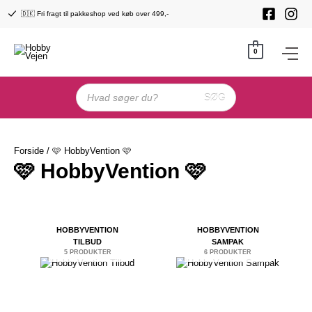
Gå
🇩🇰 Fri fragt til pakkeshop ved køb over 499,-
til
indholdet
0
Products
search
SØG
Forside
/ 🩷 HobbyVention 🩷
🩷 HobbyVention 🩷
HOBBYVENTION
HOBBYVENTION
TILBUD
SAMPAK
5 PRODUKTER
6 PRODUKTER