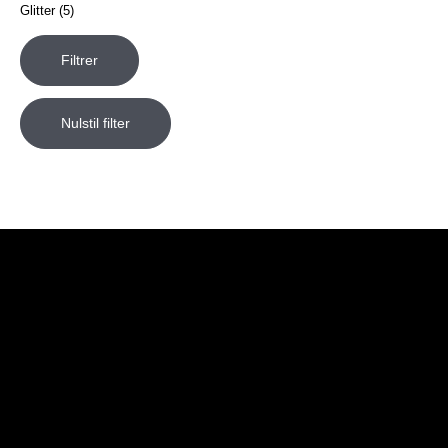
Glitter
(5)
Filtrer
Nulstil filter
Butik
Genveje
Information
Kontakt