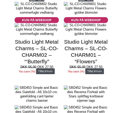
KUN PÅ WEBSHOP
KUN PÅ WEBSHOP
Studio Light Metal
Studio Light Metal
Charms – SL-CO-
Charms – SL-CO-
CHARM02 –
CHARM01 –
“‘Butterfly”
“Flowers”
Den
Den
Den
Den
DKK
55,00
DKK
27,50
DKK
55,00
DKK
27,50
oprindelige
aktuelle
oprindelige
aktuell
You save
(
%)
Tilføj til kurv
You save
(
%)
Tilføj til kurv
pris
pris
pris
pris
var:
er:
var:
er:
DKK 55,00.
DKK 27,50.
DKK 55,00.
DKK 27