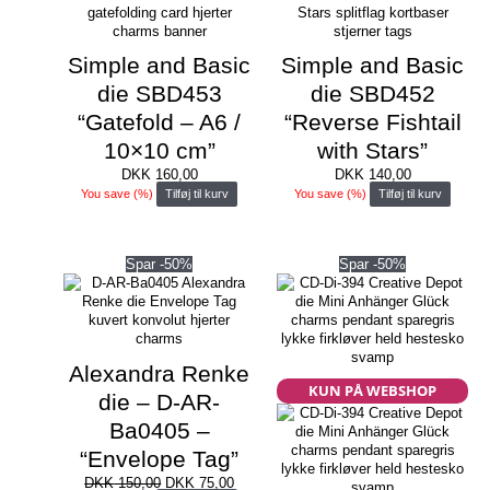
Simple and Basic
Simple and Basic
die SBD453
die SBD452
“Gatefold – A6 /
“Reverse Fishtail
10×10 cm”
with Stars”
DKK
160,00
DKK
140,00
You save
(
%)
Tilføj til kurv
You save
(
%)
Tilføj til kurv
Spar -50%
Spar -50%
Alexandra Renke
KUN PÅ WEBSHOP
die – D-AR-
Ba0405 –
“Envelope Tag”
Den
Den
DKK
150,00
DKK
75,00