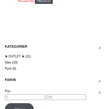
oprindelige
aktuelle
You save
(
%)
Tilføj til kurv
pris
pris
var:
er:
DKK 76,00.
DKK 38,00.
KATEGORIER
❀ OUTLET ❀
(11)
Dies
(10)
Pynt
(5)
FARVE
Pris