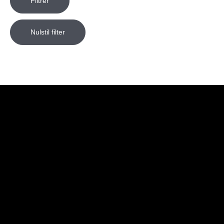
Filtrer
Nulstil filter
Butik
Genveje
Information
Kontakt