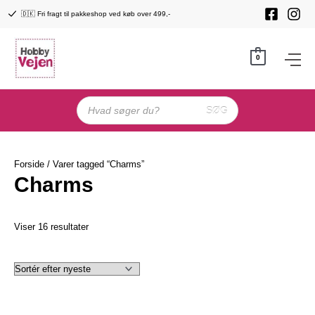
Gå
🇩🇰 Fri fragt til pakkeshop ved køb over 499,-
til
indholdet
0
Products
search
SØG
Forside
/ Varer tagged “Charms”
Charms
Sorteret
Viser 16 resultater
efter
seneste