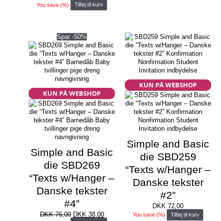
You save
(
%)
Tilføj til kurv
Spar -50%
KUN PÅ WEBSHOP
KUN PÅ WEBSHOP
Simple and Basic
Simple and Basic
die SBD259
die SBD269
“Texts w/Hanger –
“Texts w/Hanger –
Danske tekster
Danske tekster
#2”
#4”
DKK
72,00
Den
Den
DKK
76,00
DKK
38,00
You save
(
%)
Tilføj til kurv