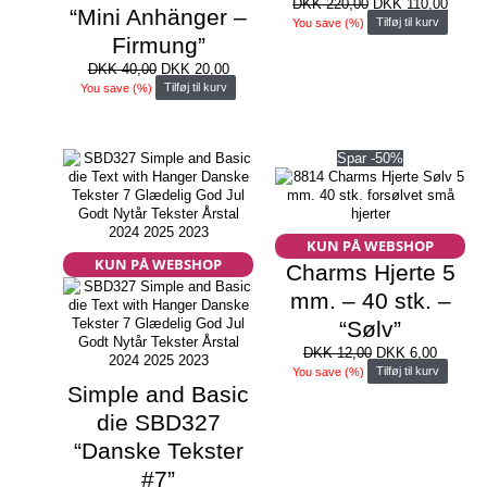
Den
Den
DKK
220,00
DKK
110,00
“Mini Anhänger –
oprindelige
aktuel
You save
(
%)
Tilføj til kurv
pris
pris
Firmung”
var:
er:
Den
Den
DKK
40,00
DKK
20,00
DKK 220,00.
DKK 1
oprindelige
aktuelle
You save
(
%)
Tilføj til kurv
pris
pris
var:
er:
DKK 40,00.
DKK 20,00.
Spar -50%
KUN PÅ WEBSHOP
KUN PÅ WEBSHOP
Charms Hjerte 5
mm. – 40 stk. –
“Sølv”
Den
Den
DKK
12,00
DKK
6,00
oprindelige
aktuelle
You save
(
%)
Tilføj til kurv
pris
pris
Simple and Basic
var:
er:
die SBD327
DKK 12,00.
DKK 6,0
“Danske Tekster
#7”