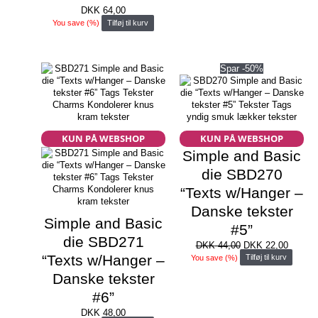
DKK
64,00
You save
(
%)
Tilføj til kurv
Spar -50%
KUN PÅ WEBSHOP
KUN PÅ WEBSHOP
Simple and Basic
die SBD270
“Texts w/Hanger –
Danske tekster
Simple and Basic
#5”
die SBD271
Den
Den
DKK
44,00
DKK
22,00
oprindelige
aktuell
“Texts w/Hanger –
You save
(
%)
Tilføj til kurv
pris
pris
Danske tekster
var:
er:
DKK 44,00.
DKK 22
#6”
DKK
48,00