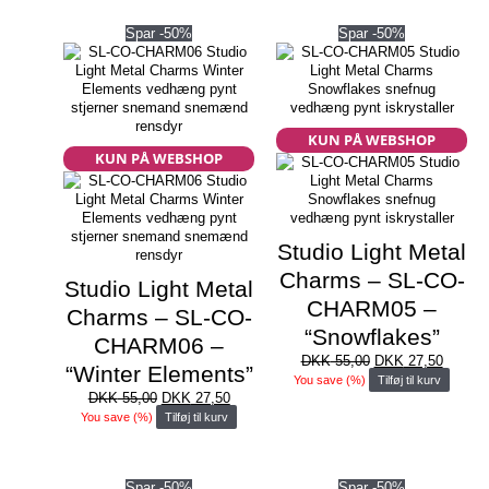
Spar -50%
Spar -50%
KUN PÅ WEBSHOP
KUN PÅ WEBSHOP
Studio Light Metal
Charms – SL-CO-
Studio Light Metal
CHARM05 –
Charms – SL-CO-
“Snowflakes”
CHARM06 –
Den
Den
DKK
55,00
DKK
27,50
“Winter Elements”
oprindelige
aktuell
You save
(
%)
Tilføj til kurv
Den
Den
pris
pris
DKK
55,00
DKK
27,50
oprindelige
aktuelle
var:
er:
You save
(
%)
Tilføj til kurv
pris
pris
DKK 55,00.
DKK 27
var:
er:
DKK 55,00.
DKK 27,50.
Spar -50%
Spar -50%