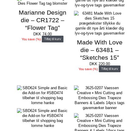
Marianne Design
die – CR1722 –
“Flower Tag”
DKK
74,00
You save
(
%)
Tilføj til kurv
Made With Love
die – 63481 –
“Sketches 15”
DKK
220,00
You save
(
%)
Tilføj til kurv