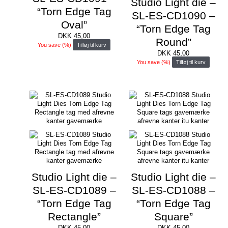
Studio Light die –
“Torn Edge Tag
SL-ES-CD1090 –
Oval”
“Torn Edge Tag
DKK
45,00
Round”
You save
(
%)
Tilføj til kurv
DKK
45,00
You save
(
%)
Tilføj til kurv
Studio Light die –
Studio Light die –
SL-ES-CD1089 –
SL-ES-CD1088 –
“Torn Edge Tag
“Torn Edge Tag
Rectangle”
Square”
DKK
45,00
DKK
45,00