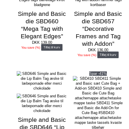
Simple and Basic
Simple and Basic
die SBD660
die SBD657
“Mega Tag with
“Decorative
Elegant Edges”
Frames and Tag
DKK
139,00
with Addon”
You save
(
%)
Tilføj til kurv
DKK
136,00
You save
(
%)
Tilføj til kurv
Spar -41%
Simple and Basic
die SBD646 “Lip