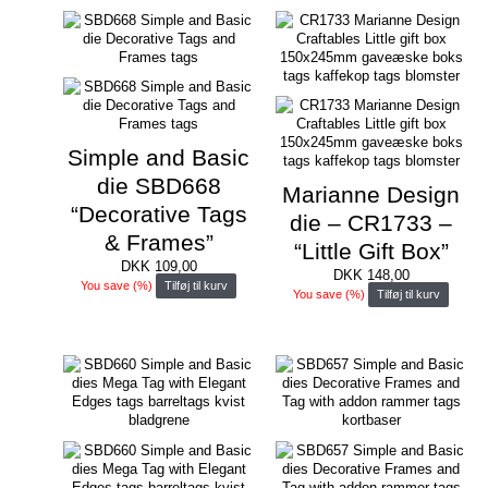
Simple and Basic
die SBD668
Marianne Design
“Decorative Tags
die – CR1733 –
& Frames”
“Little Gift Box”
DKK
109,00
DKK
148,00
You save
(
%)
Tilføj til kurv
You save
(
%)
Tilføj til kurv