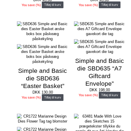
You save
(
%)
Tilføj til kurv
You save
(
%)
Tilføj til kurv
Simple and Basic
die SBD635 “A7
Simple and Basic
Giftcard
die SBD636
Envelope”
“Easter Basket”
DKK
198,00
DKK
130,00
You save
(
%)
Tilføj til kurv
You save
(
%)
Tilføj til kurv