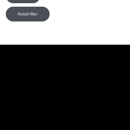
Nulstil filter
Butik
Genveje
Information
Kontakt