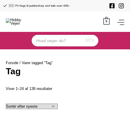
Gå
🇩🇰 Fri fragt til pakkeshop ved køb over 499,-
til
indholdet
0
Products
search
SØG
Forside
/ Varer tagged “Tag”
Tag
Sorteret
Viser 1–24 af 138 resultater
efter
seneste