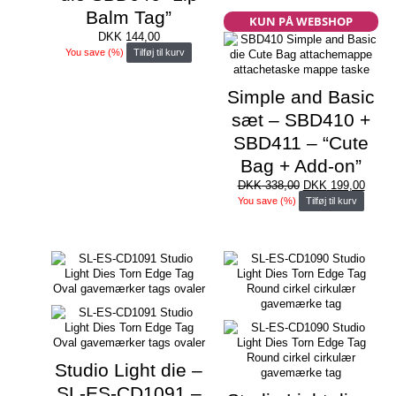
Balm Tag”
KUN PÅ WEBSHOP
DKK
144,00
You save
(
%)
Tilføj til kurv
Simple and Basic
sæt – SBD410 +
SBD411 – “Cute
Bag + Add-on”
Den
Den
DKK
338,00
DKK
199,00
oprindelige
aktuel
You save
(
%)
Tilføj til kurv
pris
pris
var:
er:
DKK 338,00.
DKK 1
Studio Light die –
SL-ES-CD1091 –