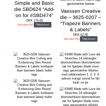
Simple and Basic
die SBD624 “Add-
Vaessen Creative
on for #SBD474”
die – 3625-0207 –
DKK
170,00
“Trapeze Banners
You save
(
%)
Tilføj til kurv
& Labels”
DKK
62,00
You save
(
%)
Tilføj til kurv