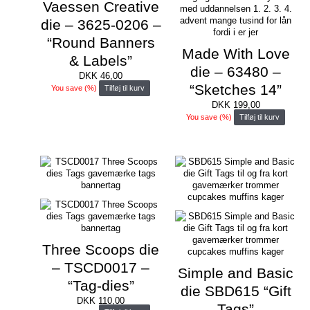
Vaessen Creative
die – 3625-0206 –
“Round Banners
Made With Love
& Labels”
die – 63480 –
DKK
46,00
“Sketches 14”
You save
(
%)
Tilføj til kurv
DKK
199,00
You save
(
%)
Tilføj til kurv
Three Scoops die
– TSCD0017 –
Simple and Basic
“Tag-dies”
die SBD615 “Gift
DKK
110,00
Tags”