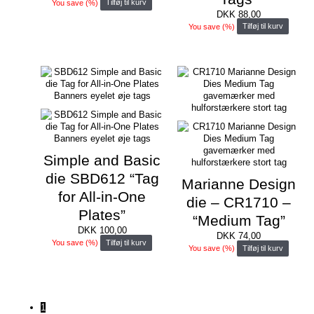
You save
(
%)
Tilføj til kurv
DKK
88,00
You save
(
%)
Tilføj til kurv
Simple and Basic
die SBD612 “Tag
Marianne Design
for All-in-One
die – CR1710 –
Plates”
“Medium Tag”
DKK
100,00
DKK
74,00
You save
(
%)
Tilføj til kurv
You save
(
%)
Tilføj til kurv
1