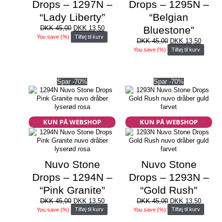
Drops – 1297N –
Drops – 1295N –
“Lady Liberty”
“Belgian
Den
Den
DKK
45,00
DKK
13,50
Bluestone”
oprindelige
aktuelle
You save
(
%)
Tilføj til kurv
Den
Den
DKK
45,00
DKK
13,50
pris
pris
oprindelige
aktuell
You save
(
%)
Tilføj til kurv
var:
er:
pris
pris
DKK 45,00.
DKK 13,50.
var:
er:
DKK 45,00.
DKK 13
Spar -70%
Spar -70%
KUN PÅ WEBSHOP
KUN PÅ WEBSHOP
Nuvo Stone
Nuvo Stone
Drops – 1294N –
Drops – 1293N –
“Pink Granite”
“Gold Rush”
Den
Den
Den
Den
DKK
45,00
DKK
13,50
DKK
45,00
DKK
13,50
oprindelige
aktuelle
oprindelige
aktuell
You save
(
%)
Tilføj til kurv
You save
(
%)
Tilføj til kurv
pris
pris
pris
pris