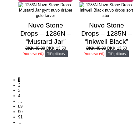
Nuvo Stone
Nuvo Stone
Drops – 1286N –
Drops – 1285N –
“Mustard Jar”
“Inkwell Black”
Den
Den
Den
Den
DKK
45,00
DKK
13,50
DKK
45,00
DKK
13,50
oprindelige
aktuelle
oprindelige
aktuell
You save
(
%)
Tilføj til kurv
You save
(
%)
Tilføj til kurv
pris
pris
pris
pris
var:
er:
var:
er:
DKK 45,00.
DKK 13,50.
DKK 45,00.
DKK 13
1
2
3
4
…
89
90
91
→