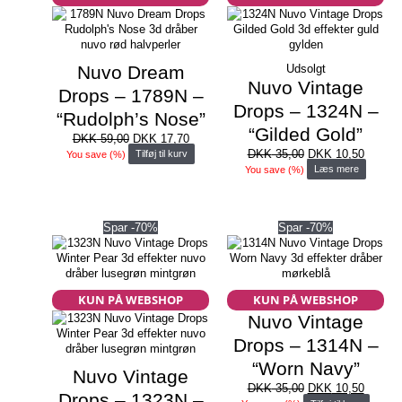
Nuvo Dream
Udsolgt
Nuvo Vintage
Drops – 1789N –
Drops – 1324N –
“Rudolph’s Nose”
“Gilded Gold”
Den
Den
DKK
59,00
DKK
17,70
oprindelige
aktuelle
Den
Den
DKK
35,00
DKK
10,50
You save
(
%)
Tilføj til kurv
pris
pris
oprindelige
aktuell
You save
(
%)
Læs mere
var:
er:
pris
pris
DKK 59,00.
DKK 17,70.
var:
er:
DKK 35,00.
DKK 10
Spar -70%
Spar -70%
KUN PÅ WEBSHOP
KUN PÅ WEBSHOP
Nuvo Vintage
Drops – 1314N –
“Worn Navy”
Nuvo Vintage
Den
Den
DKK
35,00
DKK
10,50
Drops – 1323N –