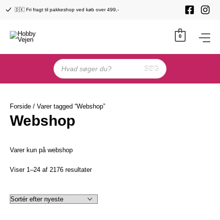
Gå
🇩🇰 Fri fragt til pakkeshop ved køb over 499,-
til
indholdet
0
Products
search
SØG
Forside
/ Varer tagged “Webshop”
Webshop
Varer kun på webshop
Sorteret
Viser 1–24 af 2176 resultater
efter
seneste