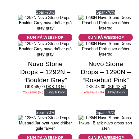
var:
er:
var:
er:
DKK 45,00.
DKK 13,50.
DKK 45,00.
DKK 13
Spar -70%
Spar -70%
KUN PÅ WEBSHOP
KUN PÅ WEBSHOP
Nuvo Stone
Nuvo Stone
Drops – 1292N –
Drops – 1290N –
“Boulder Grey”
“Rosebud Pink”
Den
Den
Den
Den
DKK
45,00
DKK
13,50
DKK
45,00
DKK
13,50
oprindelige
aktuelle
oprindelige
aktuell
You save
(
%)
Tilføj til kurv
You save
(
%)
Tilføj til kurv
pris
pris
pris
pris
var:
er:
var:
er:
DKK 45,00.
DKK 13,50.
DKK 45,00.
DKK 13
Spar -70%
Spar -70%
KUN PÅ WEBSHOP
KUN PÅ WEBSHOP