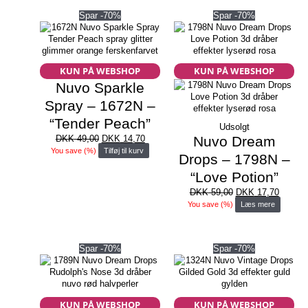
DKK 49,00.
DKK 14
Spar -70%
Spar -70%
KUN PÅ WEBSHOP
KUN PÅ WEBSHOP
Nuvo Sparkle
Spray – 1672N –
“Tender Peach”
Udsolgt
Den
Den
DKK
49,00
DKK
14,70
Nuvo Dream
oprindelige
aktuelle
You save
(
%)
Tilføj til kurv
Drops – 1798N –
pris
pris
var:
er:
“Love Potion”
DKK 49,00.
DKK 14,70.
Den
Den
DKK
59,00
DKK
17,70
oprindelige
aktuell
You save
(
%)
Læs mere
pris
pris
var:
er:
DKK 59,00.
DKK 17
Spar -70%
Spar -70%
KUN PÅ WEBSHOP
KUN PÅ WEBSHOP