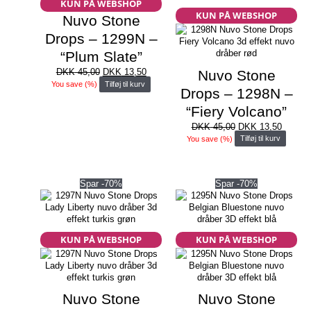
KUN PÅ WEBSHOP
KUN PÅ WEBSHOP
Nuvo Stone
Drops – 1299N –
“Plum Slate”
Den
Den
DKK
45,00
DKK
13,50
Nuvo Stone
oprindelige
aktuelle
You save
(
%)
Tilføj til kurv
Drops – 1298N –
pris
pris
var:
er:
“Fiery Volcano”
DKK 45,00.
DKK 13,50.
Den
Den
DKK
45,00
DKK
13,50
oprindelige
aktuell
You save
(
%)
Tilføj til kurv
pris
pris
var:
er:
DKK 45,00.
DKK 13
Spar -70%
Spar -70%
KUN PÅ WEBSHOP
KUN PÅ WEBSHOP
Nuvo Stone
Nuvo Stone