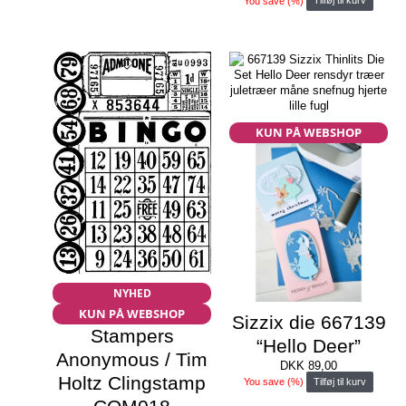
You save
(
%)
Tilføj til kurv
KUN PÅ WEBSHOP
NYHED
KUN PÅ WEBSHOP
Sizzix die 667139
Stampers
“Hello Deer”
Anonymous / Tim
DKK
89,00
Holtz Clingstamp
You save
(
%)
Tilføj til kurv