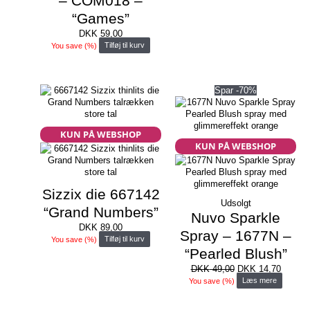
– COM018 –
“Games”
DKK
59,00
You save
(
%)
Tilføj til kurv
Spar -70%
KUN PÅ WEBSHOP
KUN PÅ WEBSHOP
Sizzix die 667142
Udsolgt
“Grand Numbers”
Nuvo Sparkle
DKK
89,00
Spray – 1677N –
You save
(
%)
Tilføj til kurv
“Pearled Blush”
Den
Den
DKK
49,00
DKK
14,70
oprindelige
aktuell
You save
(
%)
Læs mere
pris
pris
var:
er: