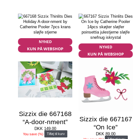
NYHED
NYHED
KUN PÅ WEBSHOP
KUN PÅ WEBSHOP
Sizzix die 667168
Sizzix die 667167
“A-door-nment”
“On Ice”
DKK
149,00
DKK
89,00
You save
(
%)
Tilføj til kurv